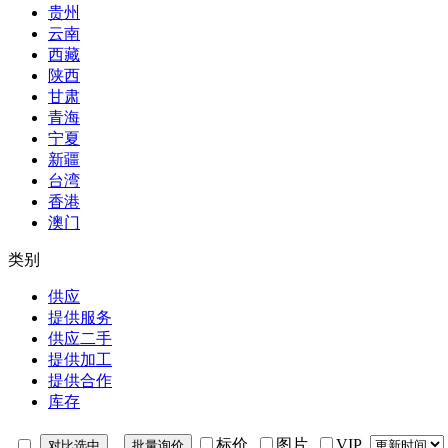
贵州
云南
西藏
陕西
甘肃
青海
宁夏
新疆
台湾
香港
澳门
类别
供应
提供服务
供应二手
提供加工
提供合作
库存
标价
图片
VIP