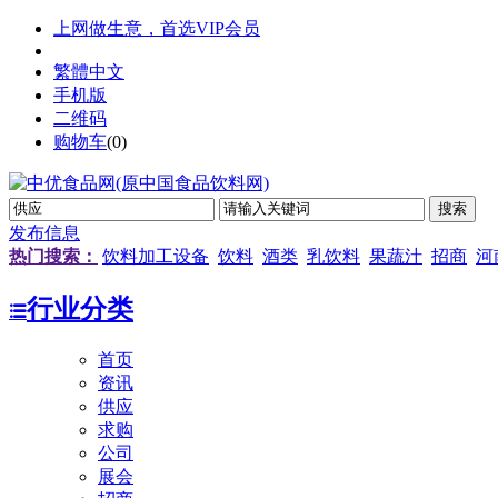
上网做生意，首选VIP会员
繁體中文
手机版
二维码
购物车
(
0
)
发布信息
热门搜索：
饮料加工设备
饮料
酒类
乳饮料
果蔬汁
招商
河
行业分类
首页
资讯
供应
求购
公司
展会