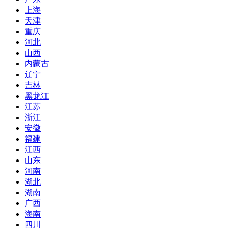
上海
天津
重庆
河北
山西
内蒙古
辽宁
吉林
黑龙江
江苏
浙江
安徽
福建
江西
山东
河南
湖北
湖南
广西
海南
四川