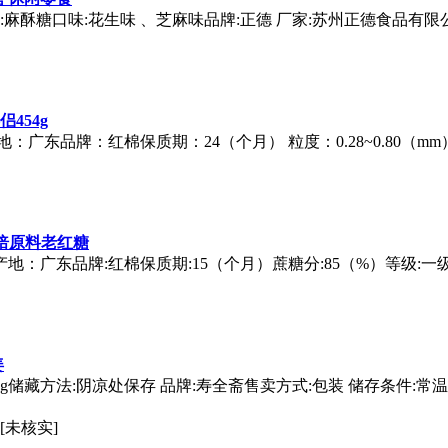
类别:麻酥糖口味:花生味 、芝麻味品牌:正德 厂家:苏州正德食品有限
454g
：广东品牌：红棉保质期：24（个月） 粒度：0.28~0.80（mm）
焙原料老红糖
地：广东品牌:红棉保质期:15（个月）蔗糖分:85（%）等级:一
姜
20g储藏方法:阴凉处保存 品牌:寿全斋售卖方式:包装 储存条件:常
[未核实]