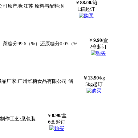
￥
88.00
/箱
公司原产地:江苏 原料与配料:见
1箱起订
￥
9.90
/盒
蔗糖分99.6（%）还原糖分0.05（%
2盒起订
￥
13.90
/kg
级品厂家:广州华糖食品有限公司 储
5kg起订
￥
8.90
/盒
温制作工艺:见包装
6盒起订