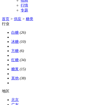
招商
行情
专题
首页
>
供应
>
糖类
行业
白糖
(26)
冰糖
(10)
方糖
(6)
红糖
(34)
糖浆
(15)
其他
(38)
地区
北京
广东