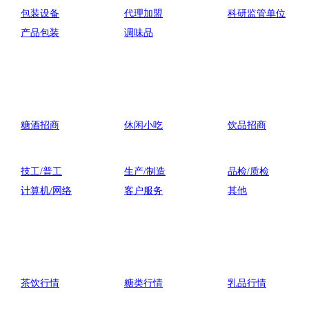
包装设备
代理加盟
科研监管单位
产品包装
调味品
糖酒招商
休闲小吃
饮品招商
技工/普工
生产/制造
品检/质检
计算机/网络
客户服务
其他
茶饮行情
糖类行情
乳品行情