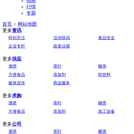
招商
行情
专题
首页
>
网站地图
更多
资讯
特别关注
活动快讯
食品安全
企业专栏
政策法规
更多
供应
酒类
茶叶
糖类
方便食品
添加剂
软饮料
媒体宣传
商业服务
更多
求购
酒类
茶叶
糖类
方便食品
添加剂
加工设备
更多
公司
酒类
茶叶
糖类