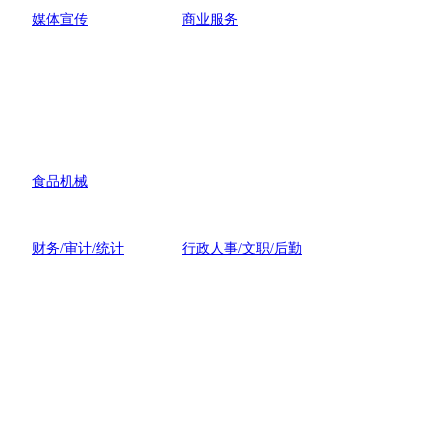
媒体宣传
商业服务
食品机械
财务/审计/统计
行政人事/文职/后勤