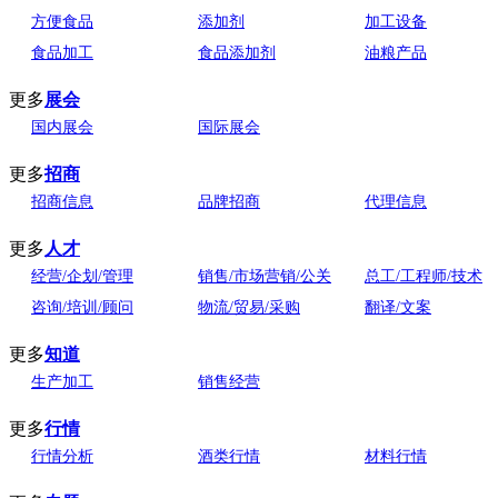
方便食品
添加剂
加工设备
食品加工
食品添加剂
油粮产品
更多
展会
国内展会
国际展会
更多
招商
招商信息
品牌招商
代理信息
更多
人才
经营/企划/管理
销售/市场营销/公关
总工/工程师/技术
咨询/培训/顾问
物流/贸易/采购
翻译/文案
更多
知道
生产加工
销售经营
更多
行情
行情分析
酒类行情
材料行情