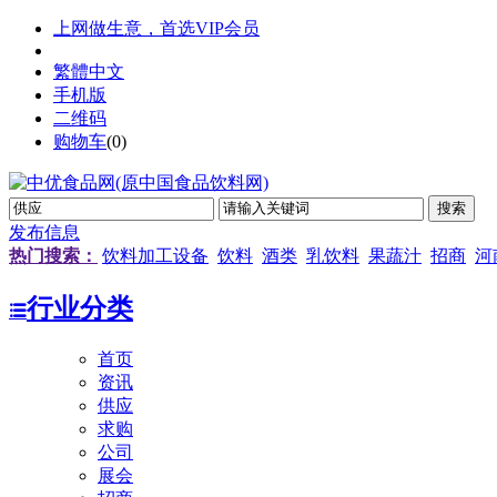
上网做生意，首选VIP会员
繁體中文
手机版
二维码
购物车
(
0
)
发布信息
热门搜索：
饮料加工设备
饮料
酒类
乳饮料
果蔬汁
招商
河
行业分类
首页
资讯
供应
求购
公司
展会