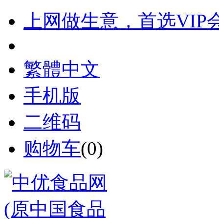
上网做生意，首选VIP
繁體中文
手机版
二维码
购物车
(
0
)