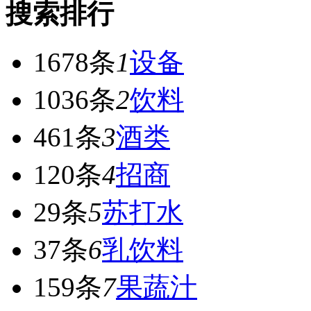
搜索排行
1678条
1
设备
1036条
2
饮料
461条
3
酒类
120条
4
招商
29条
5
苏打水
37条
6
乳饮料
159条
7
果蔬汁