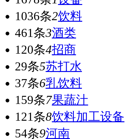
1036条
2
饮料
461条
3
酒类
120条
4
招商
29条
5
苏打水
37条
6
乳饮料
159条
7
果蔬汁
121条
8
饮料加工设备
54条
9
河南