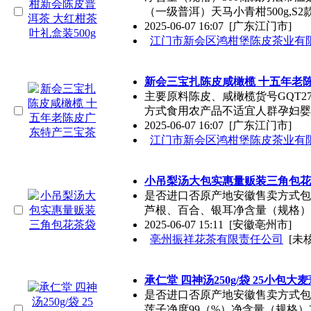
（一级普洱）天马小青柑500g,S2
2025-06-07 16:07
[广东江门市]
江门市新会区鸿柑堡陈皮茶业有
新会三宝扎陈皮咸橄榄 十五年老
主要原料陈皮、咸橄榄货号GQT
方式食用农产品不适宜人群孕妇婴
2025-06-07 16:07
[广东江门市]
江门市新会区鸿柑堡陈皮茶业有
小吊梨汤大包实惠量贩装三角包花
是否进口否原产地安徽售卖方式包
芦根、百合、银耳净含量（规格）3
2025-06-07 15:11
[安徽亳州市]
亳州振祥花茶有限责任公司
[未
承仁堂 四神汤250g/袋 25小包大
是否进口否原产地安徽售卖方式包
莲子净度99（%）净含量（规格）2