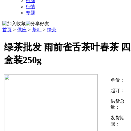
招商
行情
专题
首页
>
供应
>
茶叶
>
绿茶
绿茶批发 雨前雀舌茶叶春茶 
盒装250g
单价：
起订：
供货总
量：
发货期
限：