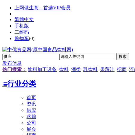
上网做生意，首选VIP会员
繁體中文
手机版
二维码
购物车
(
0
)
发布信息
热门搜索：
饮料加工设备
饮料
酒类
乳饮料
果蔬汁
招商
河
行业分类
首页
资讯
供应
求购
公司
展会